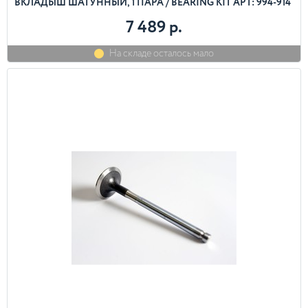
ВКЛАДЫШ ШАТУННЫЙ, 1 ПАРА / BEARING KIT АРТ: 994-914
7 489 р.
На складе осталось мало