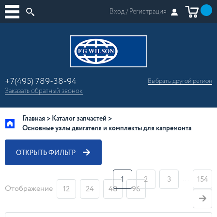
Вход /
Регистрация
+7(495) 789-38-94
Выбрать другой
регион
×
Заказать
обратный
звонок
Москва
Регионы России
Главная
Каталог запчастей
Основные узлы двигателя и комплекты для капремонта
ОТКРЫТЬ ФИЛЬТР
…
1
2
3
154
Отображение
12
24
48
96