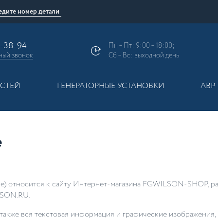
9-38-94
Пн – Пт: 9:00 – 18:00;
ный
звонок
Сб – Вс: выходной день
АСТЕЙ
ГЕНЕРАТОРНЫЕ УСТАНОВКИ
АВР
е
е) относится к сайту Интернет-магазина
FGWILSON
-
SHOP
, 
LSON.RU.
 а также вся текстовая информация и графические изображени