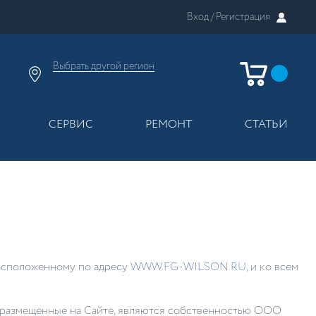
Вход /
Регистрация
Выбрать другой
регион
×
Москва
Регионы России
СЕРВИС
РЕМОНТ
СТАТЬИ
расположенному по адресу
WWW.FG-WILSON.RU
, и ко всем
я, размещенные на Сайте, являются собственностью ООО