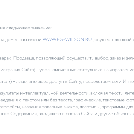
ния следующее значение:
 на доменном имени
WWW.FG-WILSON.RU
, осуществляющий 
варах, Продавце, позволяющий осуществить выбор, заказ и (ил
министрация Сайта) – уполномоченные сотрудники на управлен
ователь) – лицо, имеющее доступ к Сайту, посредством сети Ин
результаты интеллектуальной деятельности, включая тексты лит
ведения с текстом или без текста, графические, текстовые, ф
рфейсы, названия товарных знаков, логотипы, программы для Э
нного Содержания
,
входящего в состав Сайта и другие объекты