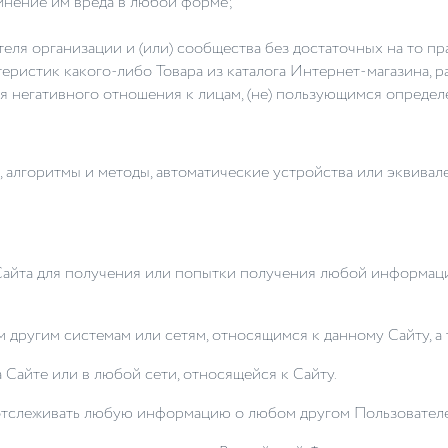
инение им вреда в любой форме;
еля организации и (или) сообщества без достаточных на то пр
еристик какого-либо Товара из каталога Интернет-магазина, р
я негативного отношения к лицам, (не) пользующимся определ
ы, алгоритмы и методы, автоматические устройства или эквива
Сайта для получения или попытки получения любой информаци
 другим системам или сетям, относящимся к данному Сайту, а 
 Сайте или в любой сети, относящейся к Сайту.
я отслеживать любую информацию о любом другом Пользователе