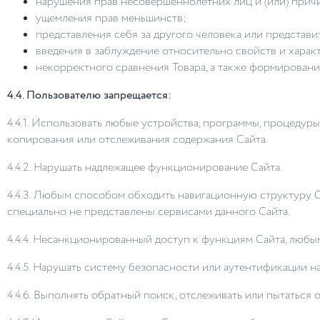
нарушения прав несовершеннолетних лиц и (или) прич
ущемления прав меньшинств;
представления себя за другого человека или представит
введения в заблуждение относительно свойств и характ
некорректного сравнения Товара, а также формировани
4.4. Пользователю запрещается:
4.4.1. Использовать любые устройства, программы, процедур
копирования или отслеживания содержания Сайта.
4.4.2. Нарушать надлежащее функционирование Сайта.
4.4.3. Любым способом обходить навигационную структуру 
специально не представлены сервисами данного Сайта.
4.4.4. Несанкционированный доступ к функциям Сайта, любым
4.4.5. Нарушать систему безопасности или аутентификации на
4.4.6. Выполнять обратный поиск, отслеживать или пытатьс