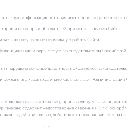
олнительную информацию, которая имеет непосредственное отн
второв и иных правообладателей при использовании Сайта.
ваться как нарушающие нормальную работу Сайта.
конфиденциальную и охраняемую законодательством Российск
ет быть нарушена конфиденциальность охраняемой законодате
и рекламного характера, иначе как с согласия Администрации 
шает любые права третьих лиц; пропагандирует насилие, жесто
признакам; содержит недостоверные сведения и (или) оскорбле
 также содействия лицам, действия которых направлены на на