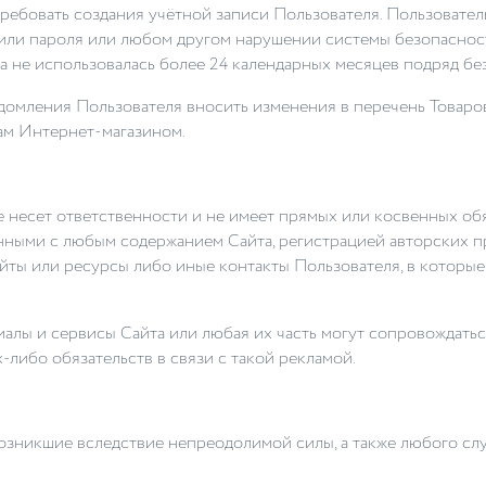
потребовать создания учётной записи Пользователя. Пользоват
или пароля или любом другом нарушении системы безопаснос
а не использовалась более 24 календарных месяцев подряд бе
домления Пользователя вносить изменения в перечень Товаров 
гам Интернет-магазином.
 не несет ответственности и не имеет прямых или косвенных о
ными с любым содержанием Сайта, регистрацией авторских пра
йты или ресурсы либо иные контакты Пользователя, в которы
риалы и сервисы Сайта или любая их часть могут сопровождатьс
-либо обязательств в связи с такой рекламой.
 возникшие вследствие непреодолимой силы, а также любого с