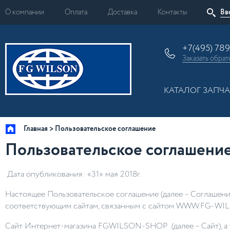
О компании
Оплата
Доставка
Контакты
+7(495) 78
Заказать
обрат
КАТАЛОГ ЗАПЧ
Главная
Пользовательское соглашение
Пользовательское соглашени
Дата опубликования: «31» мая 2018г.
Настоящее Пользовательское соглашение (далее – Соглашени
соответствующим сайтам, связанным с сайтом WWW.FG-WI
Сайт Интернет-магазина
FGWILSON
-
SHOP
(далее – Сайт),