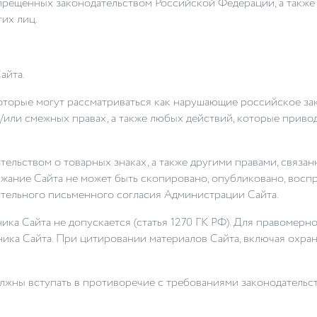
запрещенных законодательством Российской Федерации, а такж
их лиц.
айта.
 которые могут рассматриваться как нарушающие российское за
и/или смежных правах, а также любых действий, которые прив
тельством о товарных знаках, а также другими правами, связа
жание Сайта не может быть скопировано, опубликовано, восп
ительного письменного согласия Администрации Сайта.
ника Сайта не допускается (статья 1270 ГК РФ). Для правоме
ика Сайта. При цитировании материалов Сайта, включая охран
должны вступать в противоречие с требованиями законодател