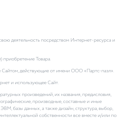
свою деятельность посредством Интернет-ресурса и
и) приобретение Товара.
ие Сайтом, действующие от имени ООО «Партс-пазл».
тернет и использующее Сайт.
ературных произведений, их названия, предисловия,
отографические, производные, составные и иные
ВМ, базы данных, а также дизайн, структура, выбор,
 интеллектуальной собственности все вместе и/или по