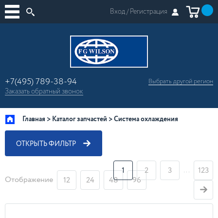
Вход /
Регистрация
+7(495) 789-38-94
Выбрать другой
регион
×
Заказать
обратный
звонок
Москва
Регионы России
Главная
Каталог запчастей
Система охлаждения
ОТКРЫТЬ ФИЛЬТР
…
1
2
3
123
Отображение
12
24
48
96