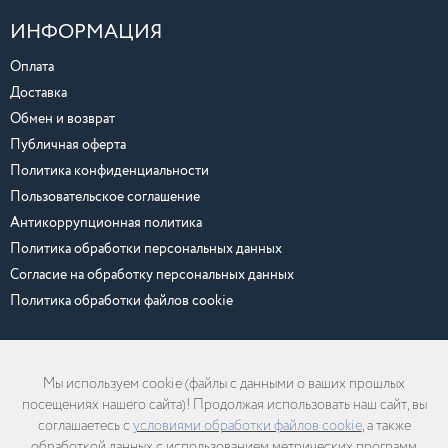
ИНФОРМАЦИЯ
Оплата
Доставка
Обмен и возврат
Публичная оферта
Политика конфиденциальности
Пользовательское соглашение
Антикоррупционная политика
Политика обработки персональных данных
Согласие на обработку персональных данных
Политика обработки файлов cookie
Мы используем cookie (файлы с данными о ваших прошлых
Любая информация, размещенная на сайте, включая тексты, цены и
посещениях нашего сайта)! Продолжая использовать наш сайт, вы
изображения, может быть изменена или удалена без предварительного
уведомления об этом.
соглашаетесь с
условиями обработки файлов cookie
, а также
обработкой данных с использованием метрических программ