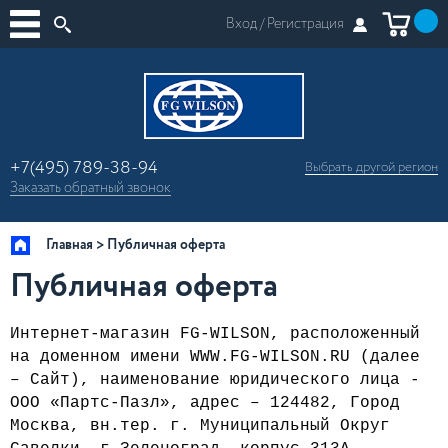
Вход /
Регистрация
+7(495) 789-38-94
Выбрать другой
регион
×
Заказать
обратный
звонок
Москва
Регионы России
Главная
Публичная оферта
Публичная оферта
Интернет-магазин
FG-WILSON
, расположенный
на доменном имени
WWW.FG-WILSON.RU
(далее
–
Сайт
), наименование юридического лица -
ООО «Партс-Пазл», адрес – 124482, Город
Москва, вн.тер. г. Муниципальный Округ