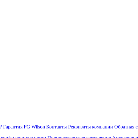
?
Гарантия FG Wilson
Контакты
Реквизиты компании
Обратная с
 конфиденциальности
Пользовательское соглашение
Антикорруп