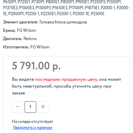
P650P1, P725E1, P730P1, P800E1, P800P1, P900E1, P1250P3, P1350P1,
P1375E3, P1500E3, P1500P3, P1650E3, P1700P1, P1875E1, P2000-1, P2000-
1E, P2000P1, P2250-1, P2250E1, P2500-1, P2500-1E, P2500E
Элемент двигателя:
Головка блока цилиндров
Бренд:
FG Wilson
Двигатель:
Perkins
Изготовитель:
FG Wilson
5 791.00 р.
Вы видите
последнюю продажную цену
, она может
быть неактуальной, просьба уточнять цену при
заказе
На складе отсутствует
Уведомить о наличии