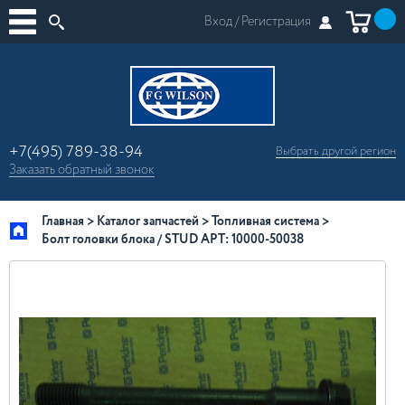
Вход /
Регистрация
+7(495) 789-38-94
Выбрать другой
регион
×
Заказать
обратный
звонок
Москва
Регионы России
Главная
Каталог запчастей
Топливная система
Болт головки блока / STUD АРТ: 10000-50038