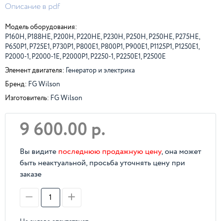
Описание в pdf
Модель оборудования:
P160H, P188HE, P200H, P220HE, P230H, P250H, P250HE, P275HE,
P650P1, P725E1, P730P1, P800E1, P800P1, P900E1, P1125P1, P1250E1,
P2000-1, P2000-1E, P2000P1, P2250-1, P2250E1, P2500E
Элемент двигателя:
Генератор и электрика
Бренд:
FG Wilson
Изготовитель:
FG Wilson
9 600.00 р.
Вы видите
последнюю продажную цену
, она может
быть неактуальной, просьба уточнять цену при
заказе