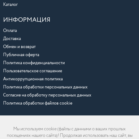
Каталог
ИНФОРМАЦИЯ
Оплата
Доставка
Обмен и возврат
Публичная оферта
Политика конфиденциальности
Пользовательское соглашение
Антикоррупционная политика
Политика обработки персональных данных
Согласие на обработку персональных данных
Политика обработки файлов cookie
Мы используем cookie (файлы с данными о ваших прошлых
Любая информация, размещенная на сайте, включая тексты, цены и
посещениях нашего сайта)! Продолжая использовать наш сайт, вы
изображения, может быть изменена или удалена без предварительного