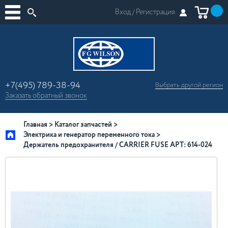
Вход /
Регистрация
+7(495) 789-38-94
Выбрать другой
регион
×
Заказать
обратный
звонок
Москва
Регионы России
Главная
Каталог запчастей
Электрика и генератор переменного тока
Держатель предохранителя / CARRIER FUSE АРТ: 614-024