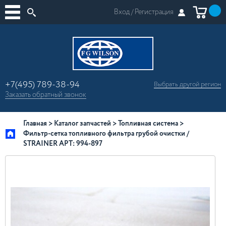
Вход /
Регистрация
+7(495) 789-38-94
Выбрать другой
регион
×
Заказать
обратный
звонок
Москва
Регионы России
Главная
Каталог запчастей
Топливная система
Фильтр-сетка топливного фильтра грубой очистки /
STRAINER АРТ: 994-897