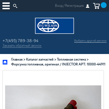
Вход /
Регистрация
+7(495) 789-38-94
Выбрать другой
регион
×
Заказать
обратный
звонок
Москва
Регионы России
Главная
Каталог запчастей
Топливная система
Форсунка топливная, оригинал / INJECTOR АРТ: 10000-44911