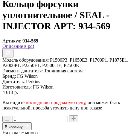
Кольцо форсунки
уплотнительное / SEAL -
INJECTOR АРТ: 934-569
Артикул:
934-569
Описание в pdf
Модель оборудования:
P1500P3, P1650E3, P1700P1, P1875E1,
P2000P1, P2250E1, P2500-1E, P2500E
Элемент двигателя:
Топливная система
Бренд:
FG Wilson
Двигатель:
Perkins
Изготовитель:
FG Wilson
4 613 р.
Вы видите
последнюю продажную цену
, она может быть
неактуальной, просьба уточнять цену при заказе
В корзину
На складе: много