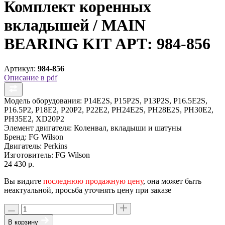
Комплект коренных
вкладышей / MAIN
BEARING KIT АРТ: 984-856
Артикул:
984-856
Описание в pdf
Модель оборудования:
P14E2S, P15P2S, P13P2S, P16.5E2S,
P16.5P2, P18E2, P20P2, P22E2, PH24E2S, PH28E2S, PH30E2,
PH35E2, XD20P2
Элемент двигателя:
Коленвал, вкладыши и шатуны
Бренд:
FG Wilson
Двигатель:
Perkins
Изготовитель:
FG Wilson
24 430 р.
Вы видите
последнюю продажную цену
, она может быть
неактуальной, просьба уточнять цену при заказе
В корзину