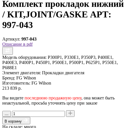
Комплект прокладок нижний
/ KIT,JOINT/GASKE АРТ:
997-043
Артикул:
997-043
Описание в pdf
Модель оборудования:
P300P1, P330E1, P350P3, P400E1,
P400E3, P400P1, P450P1, P500E1, P500P1, P625P1, P550E1,
P688E1
Элемент двигателя:
Прокладки двигателя
Бренд:
FG Wilson
Изготовитель:
FG Wilson
213 839 р.
Вы видите
последнюю продажную цену
, она может быть
неактуальной, просьба уточнять цену при заказе
В корзину
На складе: много