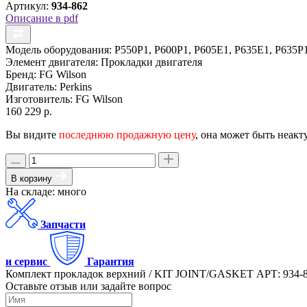
Артикул:
934-862
Описание в pdf
Модель оборудования:
P550P1, P600P1, P605E1, P635E1, P635P
Элемент двигателя:
Прокладки двигателя
Бренд:
FG Wilson
Двигатель:
Perkins
Изготовитель:
FG Wilson
160 229 р.
Вы видите
последнюю продажную цену
, она может быть неакт
В корзину
На складе: много
Запчасти
и сервис
Гарантия
Комплект прокладок верхний / KIT JOINT/GASKET АРТ: 934-
Оставьте отзыв или задайте вопрос