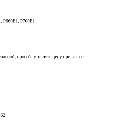
1, P660E1, P700E1
уальной, просьба уточнять цену при заказе
862