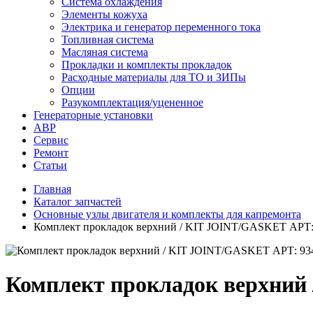
Система охлаждения
Элементы кожуха
Электрика и генератор переменного тока
Топливная система
Масляная система
Прокладки и комплекты прокладок
Расходные материалы для ТО и ЗИПы
Опции
Разукомплектация/уцененное
Генераторные установки
АВР
Сервис
Ремонт
Статьи
Главная
Каталог запчастей
Основные узлы двигателя и комплекты для капремонта
Комплект прокладок верхний / KIT JOINT/GASKET АРТ:
Комплект прокладок верхний