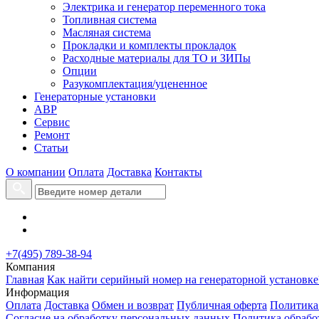
Электрика и генератор переменного тока
Топливная система
Масляная система
Прокладки и комплекты прокладок
Расходные материалы для ТО и ЗИПы
Опции
Разукомплектация/уцененное
Генераторные установки
АВР
Сервис
Ремонт
Статьи
О компании
Оплата
Доставка
Контакты
+7(495) 789-38-94
Компания
Главная
Как найти серийный номер на генераторной установке
Информация
Оплата
Доставка
Обмен и возврат
Публичная оферта
Политика
Согласие на обработку персональных данных
Политика обрабо