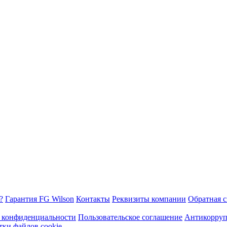
?
Гарантия FG Wilson
Контакты
Реквизиты компании
Обратная с
 конфиденциальности
Пользовательское соглашение
Антикорруп
тки файлов cookie