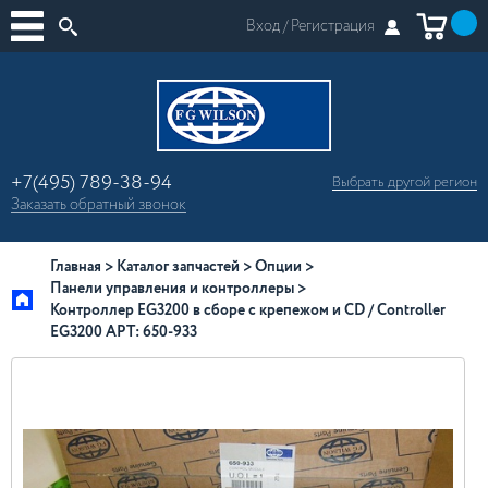
Вход /
Регистрация
+7(495) 789-38-94
Выбрать другой
регион
×
Заказать
обратный
звонок
Москва
Регионы России
Главная
Каталог запчастей
Опции
Панели управления и контроллеры
Контроллер EG3200 в сборе с крепежом и CD / Controller
EG3200 АРТ: 650-933