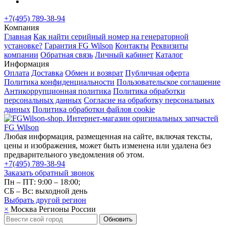
+7(495) 789-38-94
Компания
Главная
Как найти серийный номер на генераторной
установке?
Гарантия FG Wilson
Контакты
Реквизиты
компании
Обратная связь
Личный кабинет
Каталог
Информация
Оплата
Доставка
Обмен и возврат
Публичная оферта
Политика конфиденциальности
Пользовательское соглашение
Антикоррупционная политика
Политика обработки
персональных данных
Согласие на обработку персональных
данных
Политика обработки файлов cookie
Любая информация, размещенная на сайте, включая тексты,
цены и изображения, может быть изменена или удалена без
предварительного уведомления об этом.
+7(495) 789-38-94
Заказать обратный звонок
Пн – ПТ: 9:00 – 18:00;
СБ – Вс: выходной день
Выбрать другой
регион
×
Москва
Регионы России
Обновить