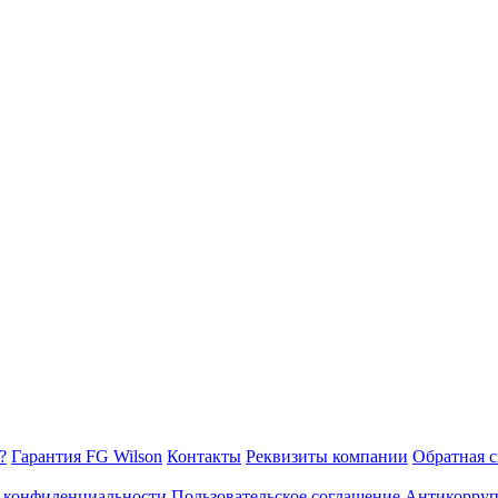
?
Гарантия FG Wilson
Контакты
Реквизиты компании
Обратная с
 конфиденциальности
Пользовательское соглашение
Антикорруп