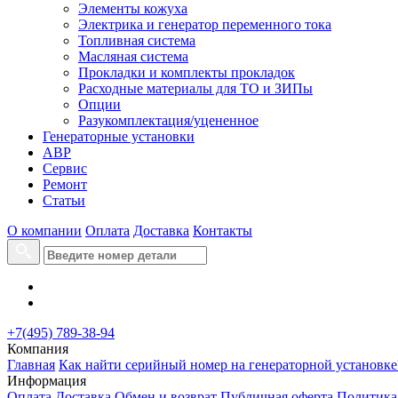
Элементы кожуха
Электрика и генератор переменного тока
Топливная система
Масляная система
Прокладки и комплекты прокладок
Расходные материалы для ТО и ЗИПы
Опции
Разукомплектация/уцененное
Генераторные установки
АВР
Сервис
Ремонт
Статьи
О компании
Оплата
Доставка
Контакты
+7(495) 789-38-94
Компания
Главная
Как найти серийный номер на генераторной установке
Информация
Оплата
Доставка
Обмен и возврат
Публичная оферта
Политика