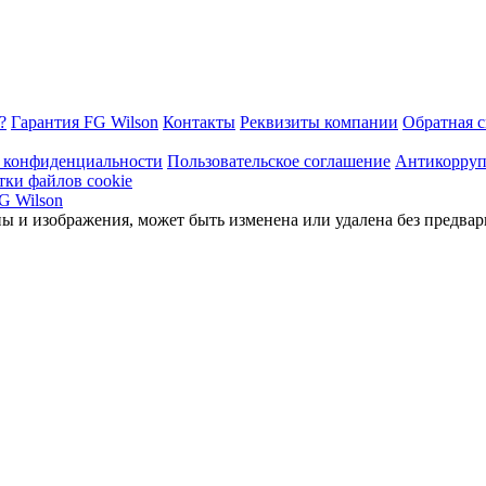
?
Гарантия FG Wilson
Контакты
Реквизиты компании
Обратная с
 конфиденциальности
Пользовательское соглашение
Антикорруп
тки файлов cookie
ы и изображения, может быть изменена или удалена без предвар