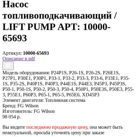
Насос
топливоподкачивающий /
LIFT PUMP АРТ: 10000-
65693
Артикул:
10000-65693
Описание в pdf
Модель оборудования:
P24P1S, P26-1S, P26-2S, P26E1S,
P27P1, P30E1, P30P1, P33-1, P33-2, P33-3, P33-6, P33E1, P35-
1S, P35-2S, P40P1S, P40P3, P44E1S, P44E3, P45P3, P45P3S,
P50-1, P50-1S, P50-2, P50-3, P50-4, P50P1, P50E3S, P50E3, P55-
3, P55E1, P60P3, P65-1, P65-5, P65E6, XD45P3
Элемент двигателя:
Топливная система
Бренд:
FG Wilson
Изготовитель:
FG Wilson
98 054 р.
Вы видите
последнюю продажную цену
, она может быть
неактуальной, просьба уточнять цену при заказе