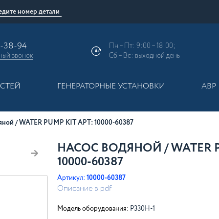
9-38-94
Пн – Пт: 9:00 – 18:00;
ный
звонок
Сб – Вс: выходной день
АСТЕЙ
ГЕНЕРАТОРНЫЕ УСТАНОВКИ
АВР
яной / WATER PUMP KIT АРТ: 10000-60387
НАСОС ВОДЯНОЙ / WATER P
10000-60387
Артикул:
10000-60387
Описание в pdf
Модель оборудования:
P330H-1