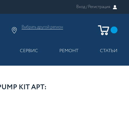
Вход /
Регистрация
Выбрать другой
регион
×
Москва
Регионы России
СЕРВИС
РЕМОНТ
СТАТЬИ
UMP KIT АРТ: