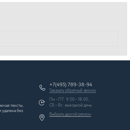
+7(495) 789-38-94
Заказать обратный звонок
Пн – ПТ: 9:00 – 18:00;
СБ – Вс: выходной день
ючая тексты,
 удалена без
Выбрать другой
регион
×
Москва