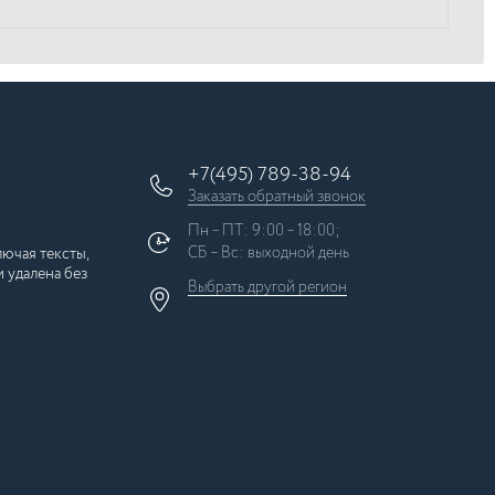
+7(495) 789-38-94
Заказать обратный звонок
Пн – ПТ: 9:00 – 18:00;
СБ – Вс: выходной день
ючая тексты,
 удалена без
Выбрать другой
регион
×
Москва
Регионы России