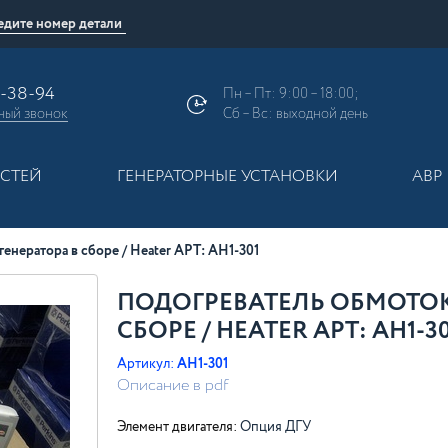
9-38-94
Пн – Пт: 9:00 – 18:00;
ный
звонок
Сб – Вс: выходной день
АСТЕЙ
ГЕНЕРАТОРНЫЕ УСТАНОВКИ
АВР
енератора в сборе / Heater АРТ: AH1-301
ПОДОГРЕВАТЕЛЬ ОБМОТОК
СБОРЕ / HEATER АРТ: AH1-30
Артикул:
AH1-301
Описание в pdf
Элемент двигателя:
Опция ДГУ