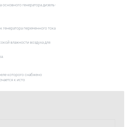
а основного генератора дизель-
к генератора переменного тока
сокой влажности воздуха для
а.
 реле которого снабжено
чается к исто