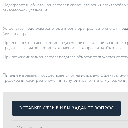
Подогреватель обмоток генератора в сборе - это опция электрообору
генераторной установки.
Устройство Подогрева обмоток альтернатора предназначено для под
(альтернатора).
Применяется при использовании дизельной или газовой электрогенер
предотвращения образования конденсата и коррозии на обмотках.
При запуске дизель генератора подогрев обмоток отключается от сет
Питание нагревателя осуществляется от магистрального (центрального
предохранителем, расположенным внутри главной панели управления:
ОСТАВЬТЕ ОТЗЫВ ИЛИ ЗАДАЙТЕ ВОПРОС
Отзывов нет