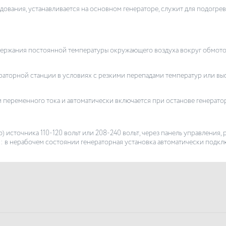
дования, устанавливается на основном генераторе, служит для подогрев
держания постоянной температуры окружающего воздуха вокруг обмото
аторной станции в условиях с резкими перепадами температур или вы
и переменного тока и автоматически включается при останове генератор
) источника 110-120 вольт или 208-240 вольт, через панель управления,
 в нерабочем состоянии генераторная установка автоматически подклю