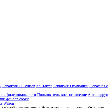
?
Гарантия FG Wilson
Контакты
Реквизиты компании
Обратная с
 конфиденциальности
Пользовательское соглашение
Антикорруп
тки файлов cookie
ы и изображения, может быть изменена или удалена без предвар