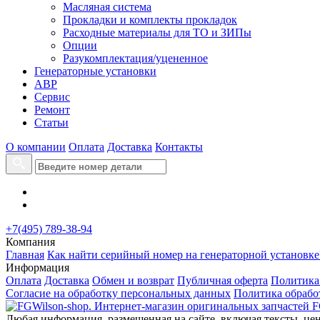
Масляная система
Прокладки и комплекты прокладок
Расходные материалы для ТО и ЗИПы
Опции
Разукомплектация/уцененное
Генераторные установки
АВР
Сервис
Ремонт
Статьи
О компании
Оплата
Доставка
Контакты
+7(495) 789-38-94
Компания
Главная
Как найти серийный номер на генераторной установке
Информация
Оплата
Доставка
Обмен и возврат
Публичная оферта
Политика
Согласие на обработку персональных данных
Политика обрабо
Любая информация, размещенная на сайте, включая тексты, цен