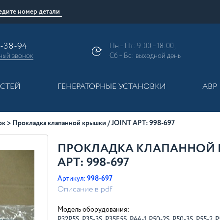
9-38-94
Пн – Пт: 9:00 – 18:00;
ный
звонок
Сб – Вс: выходной день
АСТЕЙ
ГЕНЕРАТОРНЫЕ УСТАНОВКИ
АВР
ок
Прокладка клапанной крышки / JOINT АРТ: 998-697
ПРОКЛАДКА КЛАПАННОЙ К
АРТ: 998-697
Артикул:
998-697
Описание в pdf
Модель оборудования:
P32P5S, P35-3S, P35E5S, P44-1, P50-2S, P50-3S, P55-2, P