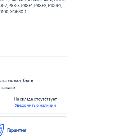
8-2, P88-3, P88E1, P88E2, P100P1,
XD100, XQE80-1
 она может быть
 заказе
На складе отсутствует
Уведомить о наличии
Гарантия