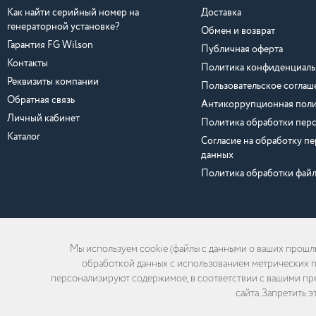
Как найти серийный номер на
Доставка
генераторной установке?
Обмен и возврат
Гарантия FG Wilson
Публичная оферта
Контакты
Политика конфиденциаль
Реквизиты компании
Пользовательское соглаш
Обратная связь
Антикоррупционная поли
Личный кабинет
Политика обработки пер
Каталог
Согласие на обработку п
данных
Политика обработки файл
Мы используем cookie (файлы с данными о ваших прошлы
обработкой данных с использованием метрических пр
2026 © ООО «Хайтед-Сервис». Все права защищены.
персонализируют содержимое, в соответствии с вашими пр
сайта. Запретить 
Весь визуальный контент, включая фотографии, изображения, и видеоматери