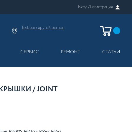
Вход /
Регистрация
Выбрать другой
регион
×
Москва
Регионы России
СЕРВИС
РЕМОНТ
СТАТЬИ
РЫШКИ / JOINT
55-4, P58P2S, P64E2S, P65-2, P65-3,