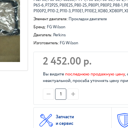
P65-6, P72P2S, P80E2S, P80-2S, P80P1, P80P2, P88-1, P8
P100P2, P110-2, P110-3, P110E1, P110E2, XD80, XD80P1, 
Элемент двигателя:
Прокладки двигателя
Бренд:
FG Wilson
Двигатель:
Perkins
Изготовитель:
FG Wilson
2 452.00 р.
Вы видите
последнюю продажную цену
,
неактуальной, просьба уточнять цену при
Запчасти
и сервис