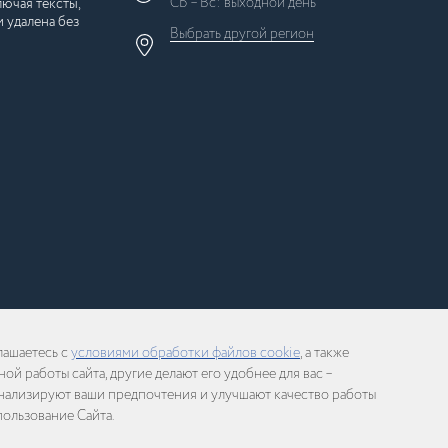
СБ – Вс: выходной день
ючая тексты,
 удалена без
Выбрать другой
регион
×
Москва
Регионы России
лашаетесь с
условиями обработки файлов cookie
, а также
 работы сайта, другие делают его удобнее для вас –
Сделано в
InSales
нализируют ваши предпочтения и улучшают качество работы
пользование Сайта.
обретены у правообладателей на возмездной основе, либо используются на