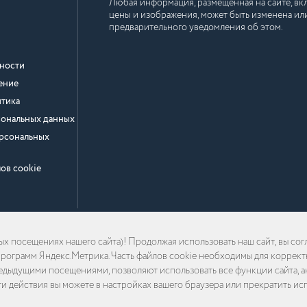
Любая информация, размещенная на сайте, вкл
цены и изображения, может быть изменена или
предварительного уведомления об этом.
ности
ение
тика
сональных данных
ерсональных
ов cookie
х посещениях нашего сайта)! Продолжая использовать наш сайт, вы сог
ограмм Яндекс.Метрика. Часть файлов cookie необходимы для корректной
едыдущими посещениями, позволяют использовать все функции сайта, а
эти действия вы можете в настройках вашего браузера или прекратить ис
алы, размещенные на сайте, используются на законных основаниях: либо при