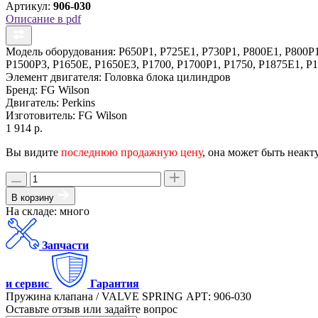
Артикул:
906-030
Описание в pdf
Модель оборудования:
P650P1, P725E1, P730P1, P800E1, P800P1
P1500P3, P1650E, P1650E3, P1700, P1700P1, P1750, P1875E1, P1
Элемент двигателя:
Головка блока цилиндров
Бренд:
FG Wilson
Двигатель:
Perkins
Изготовитель:
FG Wilson
1 914 р.
Вы видите
последнюю продажную цену
, она может быть неакт
В корзину
На складе: много
Запчасти
и сервис
Гарантия
Пружина клапана / VALVE SPRING АРТ: 906-030
Оставьте отзыв или задайте вопрос