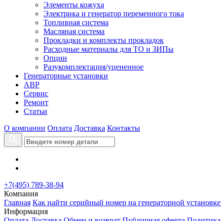
Элементы кожуха
Электрика и генератор переменного тока
Топливная система
Масляная система
Прокладки и комплекты прокладок
Расходные материалы для ТО и ЗИПы
Опции
Разукомплектация/уцененное
Генераторные установки
АВР
Сервис
Ремонт
Статьи
О компании
Оплата
Доставка
Контакты
+7(495) 789-38-94
Компания
Главная
Как найти серийный номер на генераторной установке
Информация
Оплата
Доставка
Обмен и возврат
Публичная оферта
Политика