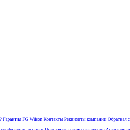
?
Гарантия FG Wilson
Контакты
Реквизиты компании
Обратная с
 конфиденциальности
Пользовательское соглашение
Антикорруп