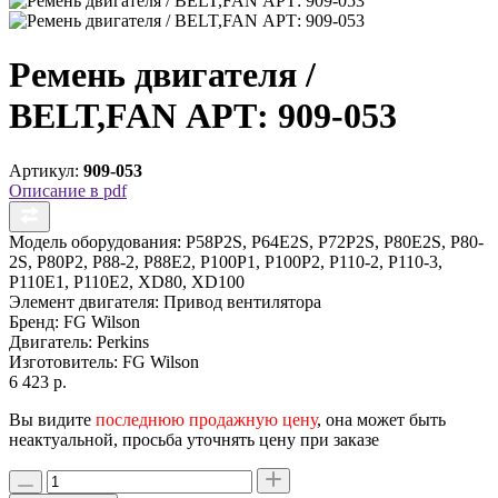
Ремень двигателя /
BELT,FAN АРТ: 909-053
Артикул:
909-053
Описание в pdf
Модель оборудования:
P58P2S, P64E2S, P72P2S, P80E2S, P80-
2S, P80P2, P88-2, P88E2, P100P1, P100P2, P110-2, P110-3,
P110E1, P110E2, XD80, XD100
Элемент двигателя:
Привод вентилятора
Бренд:
FG Wilson
Двигатель:
Perkins
Изготовитель:
FG Wilson
6 423 р.
Вы видите
последнюю продажную цену
, она может быть
неактуальной, просьба уточнять цену при заказе