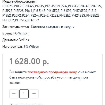
Модель оборудования:
P10P2S, P11E2S, P11-4S, P12-1S, P12.5P2, P13.5-4, P13.5E2, P14-4S, P14E2S,
P15P2S, P13P2S, P16-1, P16.5-4S, P16.5E2S, P16.5P2, PH17.5E2S, P18-4,
P18E2, P20P2, P22-1, P22-4, P22-6, P22E2, PH22E2, PH24E2S, PH28E2S,
PH30E2, PH35E2, XD20P2
Элемент двигателя:
Коленвал, вкладыши и шатуны
Бренд:
FG Wilson
Двигатель:
Perkins
Изготовитель:
FG Wilson
1 628.00 р.
Вы видите
последнюю продажную цену
, она может
быть неактуальной, просьба уточнять цену при
заказе