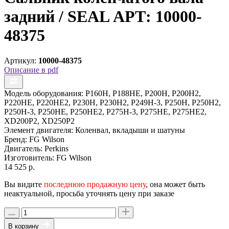
задний / SEAL АРТ: 10000-
48375
Артикул:
10000-48375
Описание в pdf
Модель оборудования:
P160H, P188HE, P200H, P200H2,
P220HE, P220HE2, P230H, P230H2, P249H-3, P250H, P250H2,
P250H-3, P250HE, P250HE2, P275H-3, P275HE, P275HE2,
XD200P2, XD250P2
Элемент двигателя:
Коленвал, вкладыши и шатуны
Бренд:
FG Wilson
Двигатель:
Perkins
Изготовитель:
FG Wilson
14 525 р.
Вы видите
последнюю продажную цену
, она может быть
неактуальной, просьба уточнять цену при заказе
В корзину