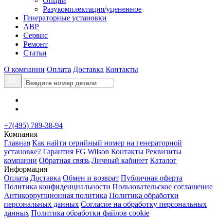
Опции
Разукомплектация/уцененное
Генераторные установки
АВР
Сервис
Ремонт
Статьи
О компании
Оплата
Доставка
Контакты
+7(495) 789-38-94
Компания
Главная
Как найти серийный номер на генераторной
установке?
Гарантия FG Wilson
Контакты
Реквизиты
компании
Обратная связь
Личный кабинет
Каталог
Информация
Оплата
Доставка
Обмен и возврат
Публичная оферта
Политика конфиденциальности
Пользовательское соглашение
Антикоррупционная политика
Политика обработки
персональных данных
Согласие на обработку персональных
данных
Политика обработки файлов cookie