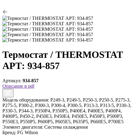
Термостат / THERMOSTAT
АРТ: 934-857
Артикул:
934-857
Описание в pdf
Модель оборудования:
P249-3, P249-5, P250-3, P250-5, P275-3,
P275-5, P300-2, P300-3, P300-4, P300-5, P313-3, P313-5, P330-3,
P330-5, P344-3, P350P4, P350P5, P400E4, P400E5, P400P4,
P400P5, P450-2, P450E3, P450E4, P450E5, P450P3, P500P3,
P550E3, P550P5, P600P5, P605E5, P635P5, P660E5, P700E5
Элемент двигателя:
Система охлаждения
Бренд:
FG Wilson