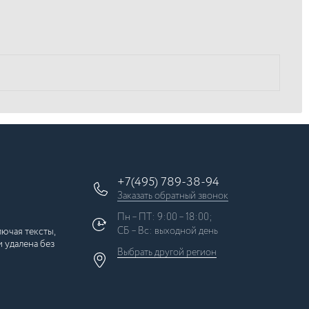
+7(495) 789-38-94
Заказать обратный звонок
Пн – ПТ: 9:00 – 18:00;
СБ – Вс: выходной день
ючая тексты,
 удалена без
Выбрать другой
регион
×
Москва
Регионы России