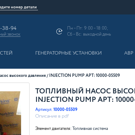
9-38-94
Пн – Пт: 9:00 – 18:00;
ный
звонок
Сб – Вс: выходной день
АСТЕЙ
ГЕНЕРАТОРНЫЕ УСТАНОВКИ
АВР
асос высокого давления / INJECTION PUMP АРТ: 10000-05509
ТОПЛИВНЫЙ НАСОС ВЫСОК
INJECTION PUMP АРТ: 10000
Артикул:
10000-05509
Описание в pdf
Элемент двигателя:
Топливная система