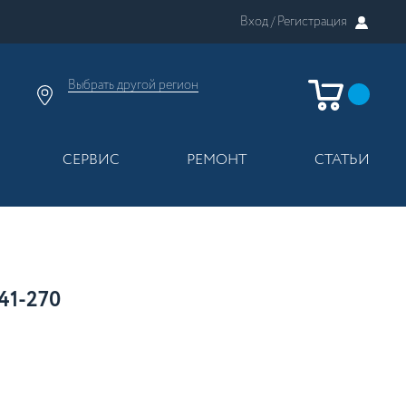
Вход /
Регистрация
Выбрать другой
регион
×
Москва
Регионы России
СЕРВИС
РЕМОНТ
СТАТЬИ
1-270