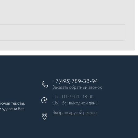
+7(495) 789-38-94
Заказать обратный звонок
Пн – ПТ: 9:00 – 18:00;
СБ – Вс: выходной день
ючая тексты,
 удалена без
Выбрать другой
регион
×
Москва
Регионы России