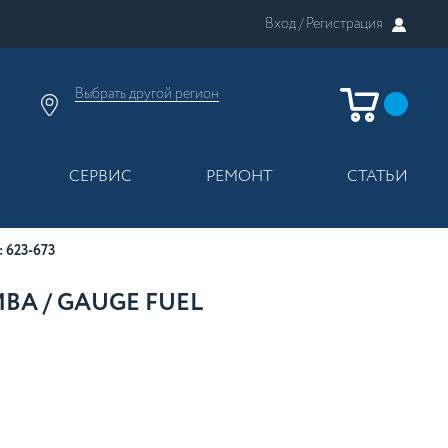
Вход /
Регистрация
Выбрать другой
регион
×
Москва
Регионы России
СЕРВИС
РЕМОНТ
СТАТЬИ
 623-673
ВА / GAUGE FUEL