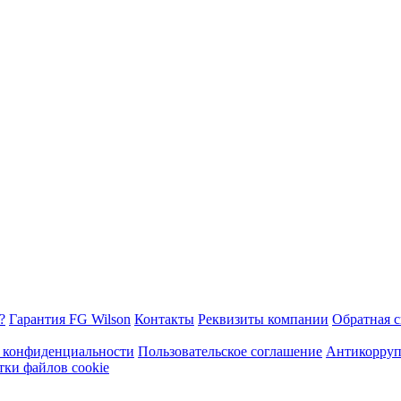
?
Гарантия FG Wilson
Контакты
Реквизиты компании
Обратная с
 конфиденциальности
Пользовательское соглашение
Антикорруп
тки файлов cookie