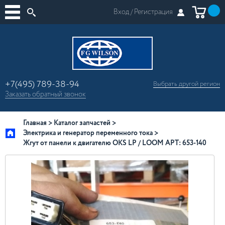
Вход /
Регистрация
+7(495) 789-38-94
Выбрать другой
регион
×
Заказать
обратный
звонок
Москва
Регионы России
Главная
Каталог запчастей
Электрика и генератор переменного тока
Жгут от панели к двигателю OKS LP / LOOM АРТ: 653-140